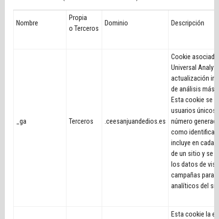
Propia
Nombre
Dominio
Descripción
o Terceros
Cookie asociado
Universal Analyti
actualización imp
de análisis más u
Esta cookie se ut
usuarios únicos
_ga
Terceros
.ceesanjuandedios.es
número generado
como identificado
incluye en cada s
de un sitio y se u
los datos de visi
campañas para l
analíticos del sit
Esta cookie la e