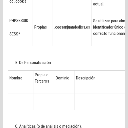
cc_cookie
actual.
PHPSESSID
Se utilizan para alma
Propias
.ceesanjuandedios.es
identificador único d
correcto funcionamie
SESS*
De Personalización.
Propia o
Nombre
Dominio
Descripción
Terceros
Analíticas (o de análisis o mediación).